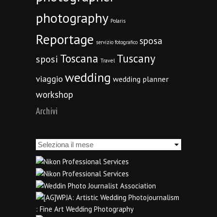
photography
Polaris
Reportage
sposa
servizio fotografico
Toscana
Tuscany
sposi
Travel
wedding
viaggio
wedding planner
workshop
Archivi
Archivi