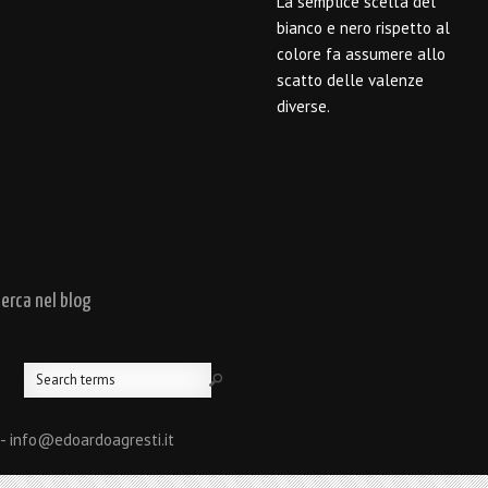
La semplice scelta del
bianco e nero rispetto al
colore fa assumere allo
scatto delle valenze
diverse.
cerca nel blog
 - info@edoardoagresti.it