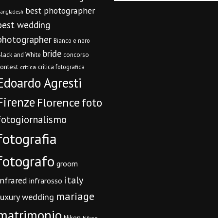
best photographer
angladesh
best wedding
photographer
Bianco e nero
bride
concorso
lack and White
contest
critica fotografica
critica
Edoardo Agresti
Firenze
Florence
foto
fotogiornalismo
fotografia
fotografo
groom
italy
infrared
infrarosso
mariage
luxury wedding
matrimonio
Nikon
Nikon