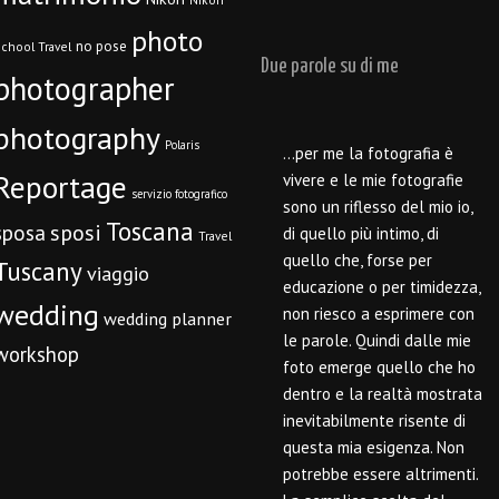
photo
no pose
chool Travel
Due parole su di me
photographer
photography
Polaris
…per me la fotografia è
Reportage
vivere e le mie fotografie
servizio fotografico
sono un riflesso del mio io,
Toscana
sposi
sposa
di quello più intimo, di
Travel
quello che, forse per
Tuscany
viaggio
educazione o per timidezza,
wedding
non riesco a esprimere con
wedding planner
le parole. Quindi dalle mie
workshop
foto emerge quello che ho
dentro e la realtà mostrata
inevitabilmente risente di
questa mia esigenza. Non
potrebbe essere altrimenti.