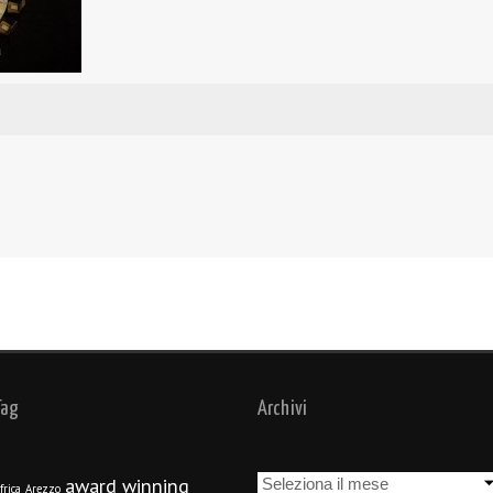
Tag
Archivi
Archivi
award winning
frica
Arezzo