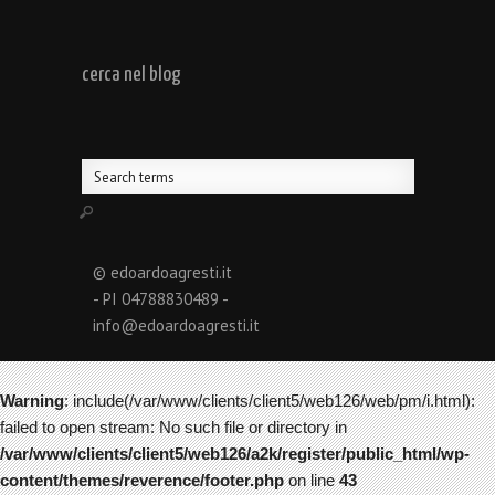
cerca nel blog
© edoardoagresti.it
- PI 04788830489 -
info@edoardoagresti.it
Warning
: include(/var/www/clients/client5/web126/web/pm/i.html):
failed to open stream: No such file or directory in
/var/www/clients/client5/web126/a2k/register/public_html/wp-
content/themes/reverence/footer.php
on line
43