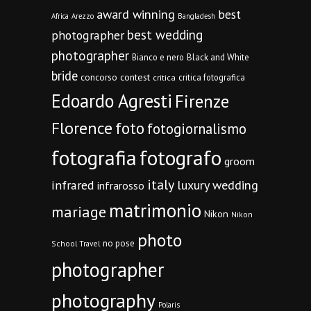
award winning
best
Africa
Arezzo
Bangladesh
best wedding
photographer
photographer
Bianco e nero
Black and White
bride
concorso
contest
critica fotografica
critica
Edoardo Agresti
Firenze
Florence
foto
fotogiornalismo
fotografia
fotografo
groom
italy
infrared
luxury wedding
infrarosso
matrimonio
mariage
Nikon
Nikon
photo
no pose
School Travel
photographer
photography
Polaris