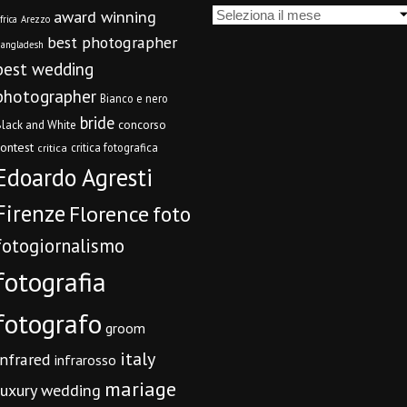
Archivi
award winning
frica
Arezzo
best photographer
angladesh
best wedding
photographer
Bianco e nero
bride
concorso
lack and White
contest
critica fotografica
critica
Edoardo Agresti
Firenze
Florence
foto
fotogiornalismo
fotografia
fotografo
groom
italy
infrared
infrarosso
mariage
luxury wedding