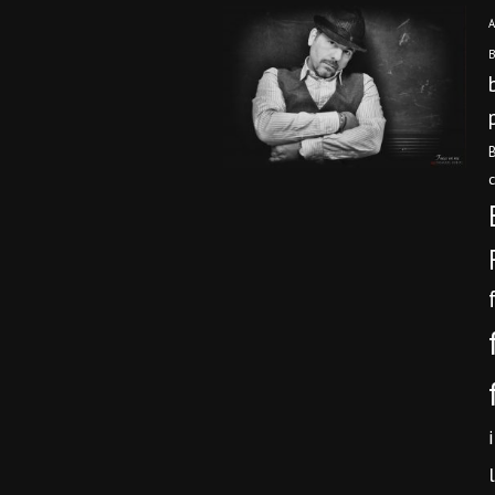
A
B
B