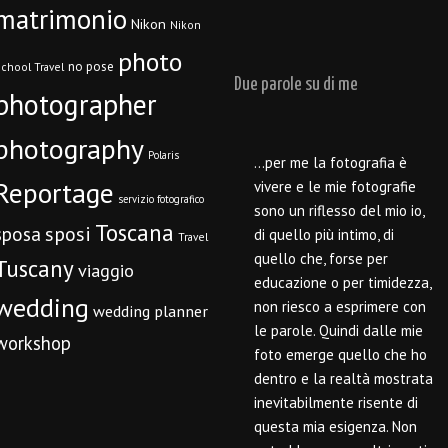
matrimonio
Nikon
Nikon
photo
no pose
chool Travel
Due parole su di me
photographer
photography
Polaris
…per me la fotografia è
Reportage
vivere e le mie fotografie
servizio fotografico
sono un riflesso del mio io,
Toscana
sposi
sposa
di quello più intimo, di
Travel
quello che, forse per
Tuscany
viaggio
educazione o per timidezza,
wedding
non riesco a esprimere con
wedding planner
le parole. Quindi dalle mie
workshop
foto emerge quello che ho
dentro e la realtà mostrata
inevitabilmente risente di
questa mia esigenza. Non