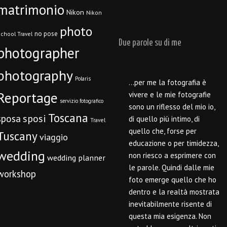
matrimonio
Nikon
Nikon
photo
no pose
chool Travel
Due parole su di me
photographer
photography
Polaris
…per me la fotografia è
Reportage
vivere e le mie fotografie
servizio fotografico
sono un riflesso del mio io,
Toscana
sposi
sposa
di quello più intimo, di
Travel
quello che, forse per
Tuscany
viaggio
educazione o per timidezza,
wedding
non riesco a esprimere con
wedding planner
le parole. Quindi dalle mie
workshop
foto emerge quello che ho
dentro e la realtà mostrata
inevitabilmente risente di
questa mia esigenza. Non