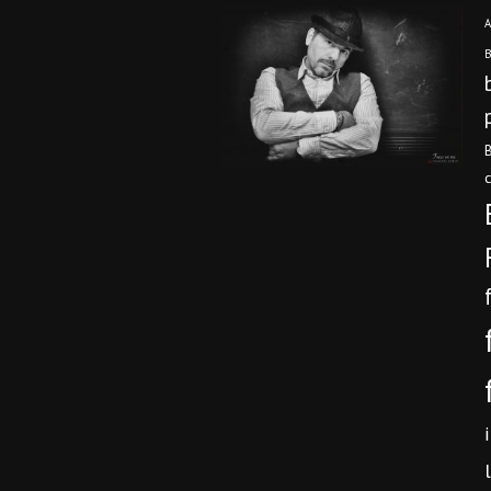
A
B
B