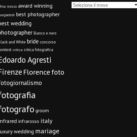
Archivi
award winning
frica
Arezzo
best photographer
angladesh
best wedding
photographer
Bianco e nero
bride
concorso
lack and White
contest
critica fotografica
critica
Edoardo Agresti
Firenze
Florence
foto
fotogiornalismo
fotografia
fotografo
groom
italy
infrared
infrarosso
mariage
luxury wedding