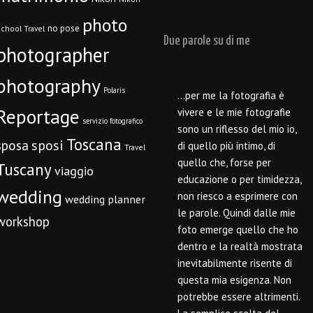
photo
no pose
chool Travel
Due parole su di me
photographer
photography
Polaris
…per me la fotografia è
Reportage
vivere e le mie fotografie
servizio fotografico
sono un riflesso del mio io,
Toscana
sposi
sposa
di quello più intimo, di
Travel
quello che, forse per
Tuscany
viaggio
educazione o per timidezza,
wedding
non riesco a esprimere con
wedding planner
le parole. Quindi dalle mie
workshop
foto emerge quello che ho
dentro e la realtà mostrata
inevitabilmente risente di
questa mia esigenza. Non
potrebbe essere altrimenti.