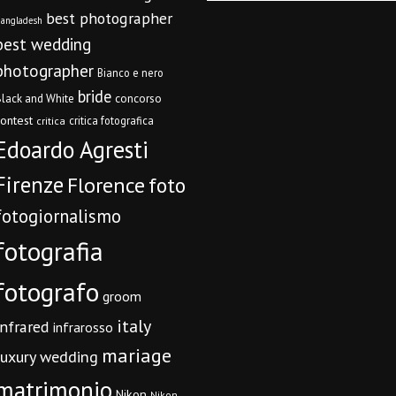
best photographer
angladesh
best wedding
photographer
Bianco e nero
bride
concorso
lack and White
contest
critica fotografica
critica
Edoardo Agresti
Firenze
Florence
foto
fotogiornalismo
fotografia
fotografo
groom
italy
infrared
infrarosso
mariage
luxury wedding
matrimonio
Nikon
Nikon