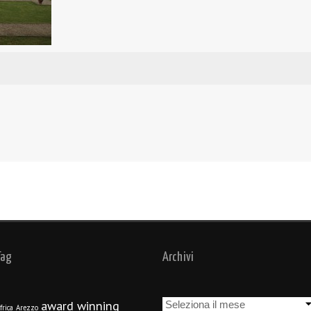
Tag
Archivi
Archivi
award winning
frica
Arezzo