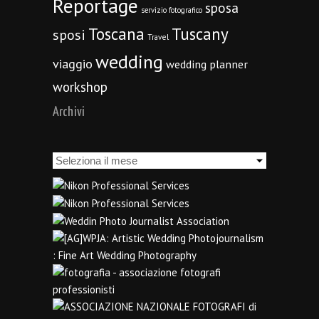
Reportage
sposa
servizio fotografico
Toscana
Tuscany
sposi
Travel
wedding
viaggio
wedding planner
workshop
Archivi
Archivi