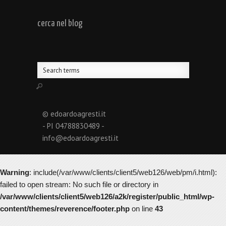
cerca nel blog
© edoardoagresti.it
- PI 04788830489 -
info@edoardoagresti.it
Warning
: include(/var/www/clients/client5/web126/web/pm/i.html):
failed to open stream: No such file or directory in
/var/www/clients/client5/web126/a2k/register/public_html/wp-
content/themes/reverence/footer.php
on line
43