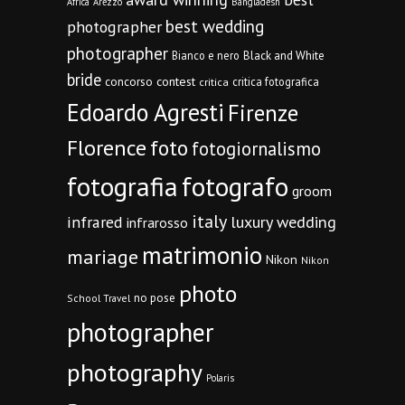
Africa
Arezzo
Bangladesh
best wedding
photographer
photographer
Bianco e nero
Black and White
bride
concorso
contest
critica fotografica
critica
Edoardo Agresti
Firenze
Florence
foto
fotogiornalismo
fotografia
fotografo
groom
italy
infrared
luxury wedding
infrarosso
matrimonio
mariage
Nikon
Nikon
photo
no pose
School Travel
photographer
photography
Polaris