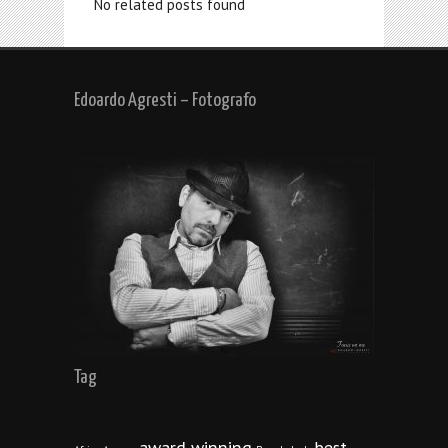
No related posts found
Edoardo Agresti – Fotografo
Tag
award winning
best