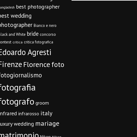
best photographer
angladesh
best wedding
photographer
Bianco e nero
bride
concorso
lack and White
contest
critica fotografica
critica
Edoardo Agresti
Firenze
Florence
foto
fotogiornalismo
fotografia
fotografo
groom
italy
infrared
infrarosso
mariage
luxury wedding
matrimonio
Nikon
Nikon