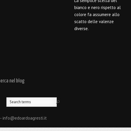
La semplice scelta del
bianco e nero rispetto al
colore fa assumere allo
scatto delle valenze
diverse.
cerca nel blog
 - info@edoardoagresti.it