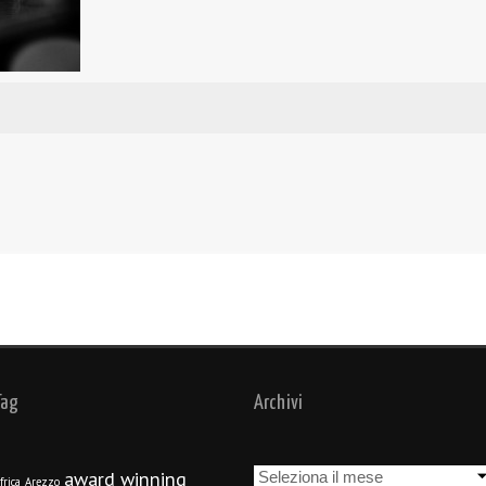
Tag
Archivi
Archivi
award winning
frica
Arezzo