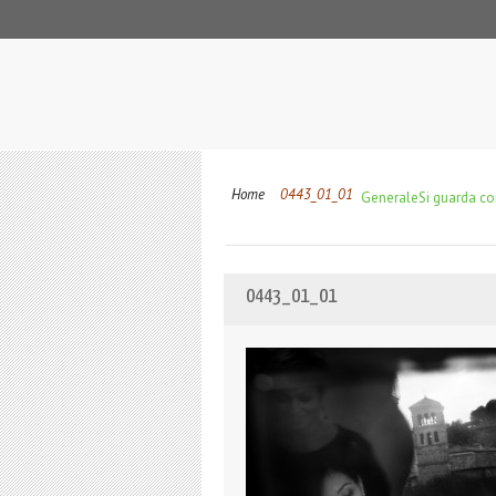
Home
0443_01_01
Generale
Si guarda co
0443_01_01