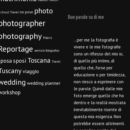
photo
no pose
chool Travel
Due parole su di me
photographer
photography
Polaris
…per me la fotografia è
Reportage
vivere e le mie fotografie
servizio fotografico
sono un riflesso del mio io,
Toscana
sposi
sposa
di quello più intimo, di
Travel
quello che, forse per
Tuscany
viaggio
educazione o per timidezza,
wedding
non riesco a esprimere con
wedding planner
le parole. Quindi dalle mie
workshop
foto emerge quello che ho
dentro e la realtà mostrata
inevitabilmente risente di
questa mia esigenza. Non
potrebbe essere altrimenti.