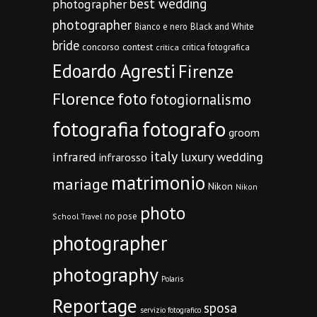
best wedding
photographer
photographer
Bianco e nero
Black and White
bride
concorso
contest
critica fotografica
critica
Edoardo Agresti
Firenze
Florence
foto
fotogiornalismo
fotografia
fotografo
groom
italy
infrared
luxury wedding
infrarosso
matrimonio
mariage
Nikon
Nikon
photo
no pose
School Travel
photographer
photography
Polaris
Reportage
sposa
servizio fotografico