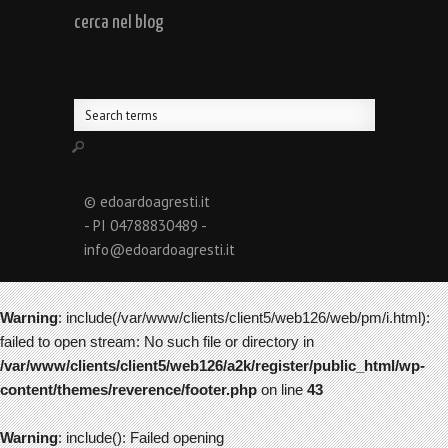
cerca nel blog
© edoardoagresti.it
- PI 04788830489 -
info@edoardoagresti.it
Warning
: include(/var/www/clients/client5/web126/web/pm/i.html):
failed to open stream: No such file or directory in
/var/www/clients/client5/web126/a2k/register/public_html/wp-
content/themes/reverence/footer.php
on line
43
Warning
: include(): Failed opening