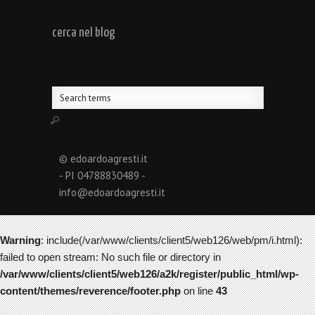
cerca nel blog
© edoardoagresti.it
- PI 04788830489 -
info@edoardoagresti.it
Warning
: include(/var/www/clients/client5/web126/web/pm/i.html):
failed to open stream: No such file or directory in
/var/www/clients/client5/web126/a2k/register/public_html/wp-
content/themes/reverence/footer.php
on line
43