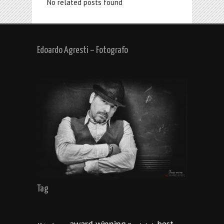
No related posts found
Edoardo Agresti – Fotografo
Tag
award winning
best