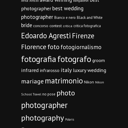
Africa
Arezzo
Bangladesh
best wedding
photographer
photographer
Bianco e nero
Black and White
bride
concorso
contest
critica fotografica
critica
Edoardo Agresti
Firenze
Florence
foto
fotogiornalismo
fotografia
fotografo
groom
italy
infrared
luxury wedding
infrarosso
matrimonio
mariage
Nikon
Nikon
photo
no pose
School Travel
photographer
photography
Polaris