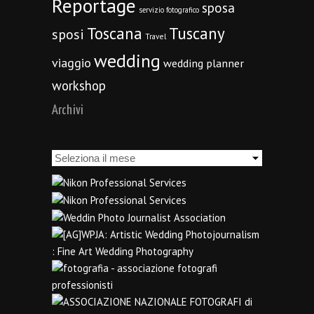
Reportage
sposa
servizio fotografico
Toscana
Tuscany
sposi
Travel
wedding
viaggio
wedding planner
workshop
Archivi
Archivi