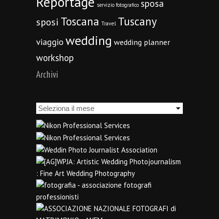
Reportage
sposa
servizio fotografico
Toscana
Tuscany
sposi
Travel
wedding
viaggio
wedding planner
workshop
Archivi
Archivi