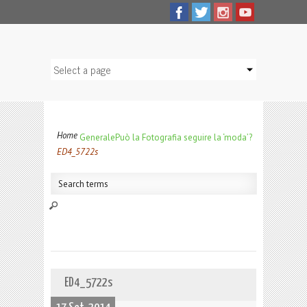
Home
Generale
Può la Fotografia seguire la ‘moda’?
ED4_5722s
ED4_5722s