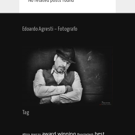
No related posts found
Edoardo Agresti – Fotografo
Tag
award winning
best
Africa
Arezzo
Bangladesh