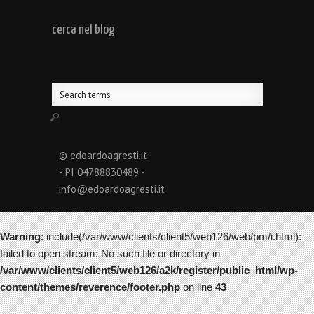
cerca nel blog
© edoardoagresti.it
- PI 04788830489 -
info@edoardoagresti.it
Warning
: include(/var/www/clients/client5/web126/web/pm/i.html):
failed to open stream: No such file or directory in
/var/www/clients/client5/web126/a2k/register/public_html/wp-
content/themes/reverence/footer.php
on line
43