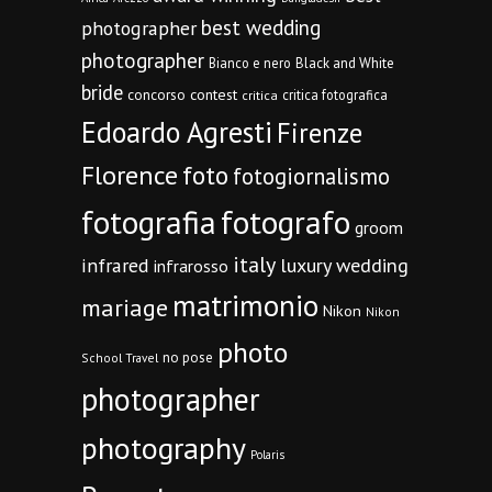
best wedding
photographer
photographer
Bianco e nero
Black and White
bride
concorso
contest
critica fotografica
critica
Edoardo Agresti
Firenze
Florence
foto
fotogiornalismo
fotografia
fotografo
groom
italy
infrared
luxury wedding
infrarosso
matrimonio
mariage
Nikon
Nikon
photo
no pose
School Travel
photographer
photography
Polaris