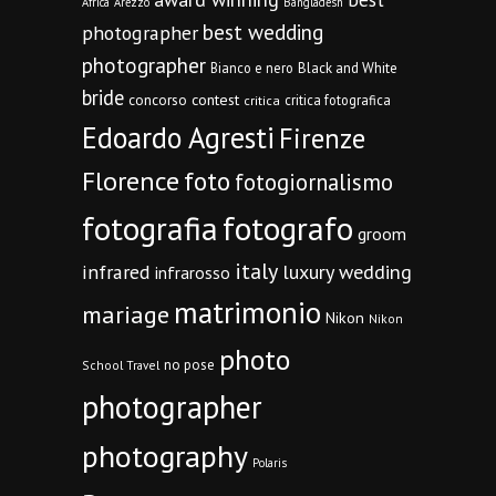
Africa
Arezzo
Bangladesh
best wedding
photographer
photographer
Bianco e nero
Black and White
bride
concorso
contest
critica fotografica
critica
Edoardo Agresti
Firenze
Florence
foto
fotogiornalismo
fotografia
fotografo
groom
italy
infrared
luxury wedding
infrarosso
matrimonio
mariage
Nikon
Nikon
photo
no pose
School Travel
photographer
photography
Polaris