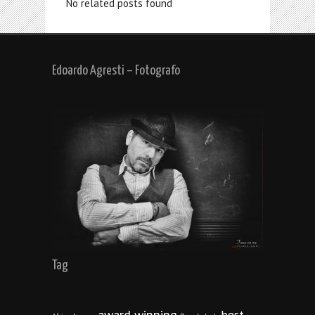
No related posts found
Edoardo Agresti – Fotografo
Tag
award winning
best