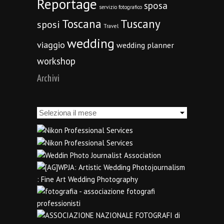
Reportage
sposa
servizio fotografico
Toscana
Tuscany
sposi
Travel
wedding
viaggio
wedding planner
workshop
Archivi
Archivi