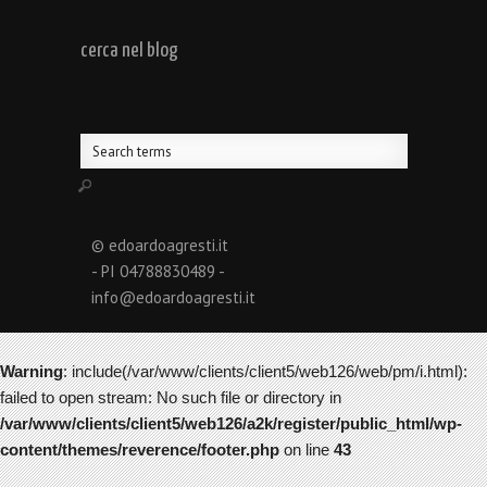
cerca nel blog
© edoardoagresti.it
- PI 04788830489 -
info@edoardoagresti.it
Warning
: include(/var/www/clients/client5/web126/web/pm/i.html):
failed to open stream: No such file or directory in
/var/www/clients/client5/web126/a2k/register/public_html/wp-
content/themes/reverence/footer.php
on line
43