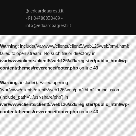
© edoardoagresti.it
- PI 04788830489 -
info@edoardoagresti.it
Warning
: include(/var/www/clients/client5/web126/web/pm/i.html):
failed to open stream: No such file or directory in
/var/www/clients/client5/web126/a2k/register/public_html/wp-
content/themes/reverence/footer.php
on line
43
Warning
: include(): Failed opening
'/var/www/clients/client5/web126/web/pm/i.html' for inclusion
(include_path='.:/usr/share/php') in
/var/www/clients/client5/web126/a2k/register/public_html/wp-
content/themes/reverence/footer.php
on line
43