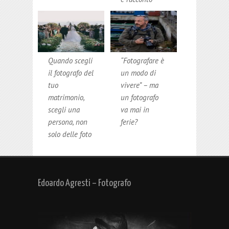
Quando scegli
“Fotografare è
il fotografo del
un modo di
tuo
vivere” – ma
matrimonio,
un fotografo
scegli una
va mai in
persona, non
ferie?
solo delle foto
Edoardo Agresti – Fotografo