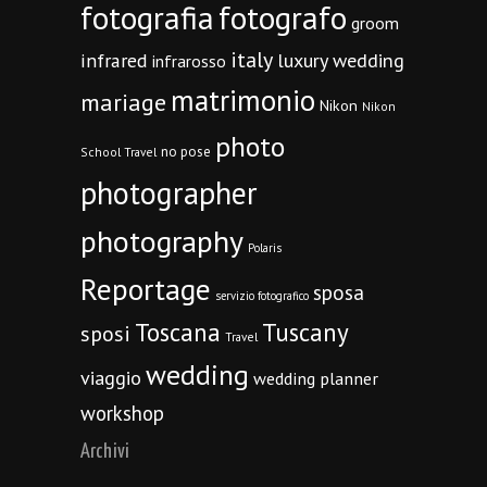
fotografia
fotografo
groom
italy
infrared
luxury wedding
infrarosso
matrimonio
mariage
Nikon
Nikon
photo
no pose
School Travel
photographer
photography
Polaris
Reportage
sposa
servizio fotografico
Toscana
Tuscany
sposi
Travel
wedding
viaggio
wedding planner
workshop
Archivi