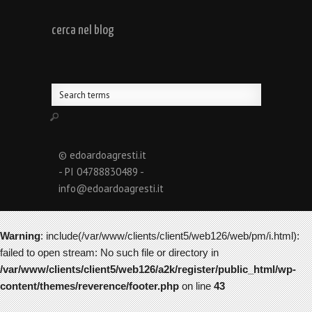
cerca nel blog
© edoardoagresti.it
- PI 04788830489 -
info@edoardoagresti.it
Warning
: include(/var/www/clients/client5/web126/web/pm/i.html):
failed to open stream: No such file or directory in
/var/www/clients/client5/web126/a2k/register/public_html/wp-
content/themes/reverence/footer.php
on line
43