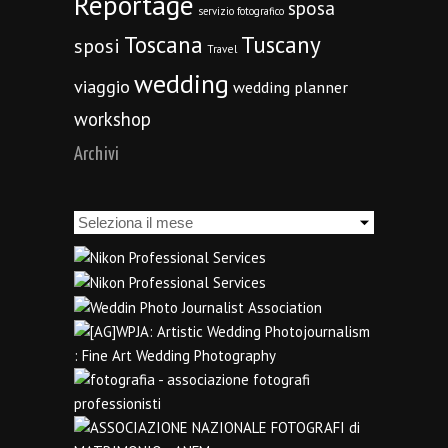
Reportage
sposa
servizio fotografico
Toscana
Tuscany
sposi
Travel
wedding
viaggio
wedding planner
workshop
Archivi
Archivi