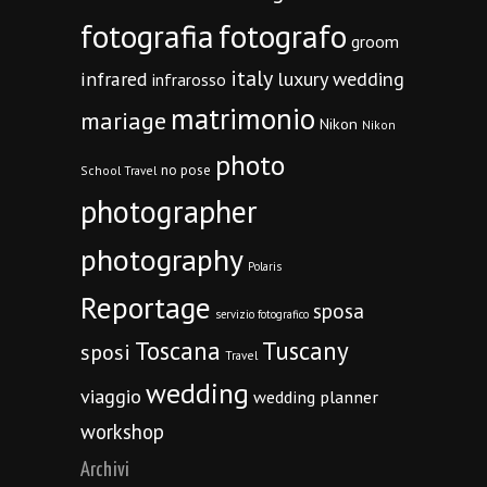
fotografia
fotografo
groom
italy
infrared
luxury wedding
infrarosso
matrimonio
mariage
Nikon
Nikon
photo
no pose
School Travel
photographer
photography
Polaris
Reportage
sposa
servizio fotografico
Toscana
Tuscany
sposi
Travel
wedding
viaggio
wedding planner
workshop
Archivi