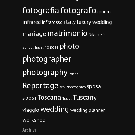
fotografia
fotografo
groom
italy
infrared
luxury wedding
infrarosso
matrimonio
mariage
Nikon
Nikon
photo
no pose
School Travel
photographer
photography
Polaris
Reportage
sposa
servizio fotografico
Toscana
Tuscany
sposi
Travel
wedding
viaggio
wedding planner
workshop
Archivi