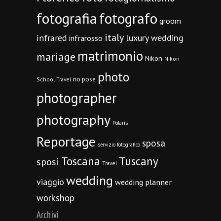
fotografia
fotografo
groom
italy
infrared
luxury wedding
infrarosso
matrimonio
mariage
Nikon
Nikon
photo
no pose
School Travel
photographer
photography
Polaris
Reportage
sposa
servizio fotografico
Toscana
Tuscany
sposi
Travel
wedding
viaggio
wedding planner
workshop
Archivi