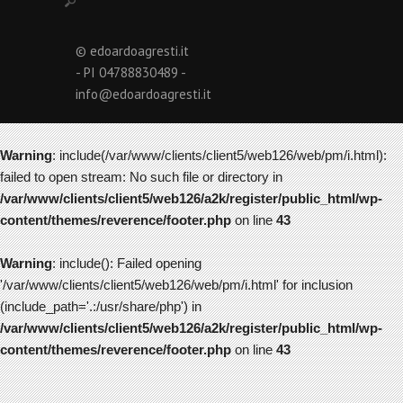
© edoardoagresti.it
- PI 04788830489 -
info@edoardoagresti.it
Warning
: include(/var/www/clients/client5/web126/web/pm/i.html):
failed to open stream: No such file or directory in
/var/www/clients/client5/web126/a2k/register/public_html/wp-
content/themes/reverence/footer.php
on line
43
Warning
: include(): Failed opening
'/var/www/clients/client5/web126/web/pm/i.html' for inclusion
(include_path='.:/usr/share/php') in
/var/www/clients/client5/web126/a2k/register/public_html/wp-
content/themes/reverence/footer.php
on line
43