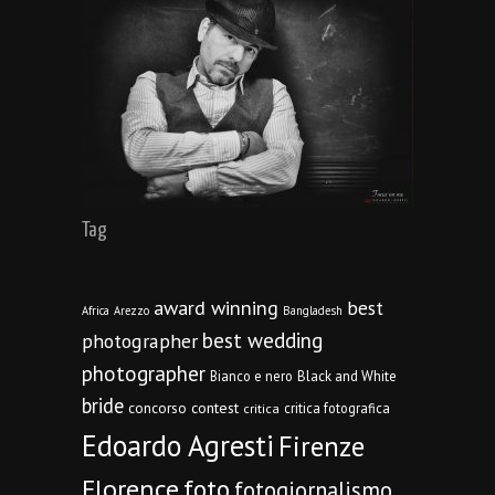
Tag
award winning
best
Africa
Arezzo
Bangladesh
best wedding
photographer
photographer
Bianco e nero
Black and White
bride
concorso
contest
critica fotografica
critica
Edoardo Agresti
Firenze
Florence
foto
fotogiornalismo