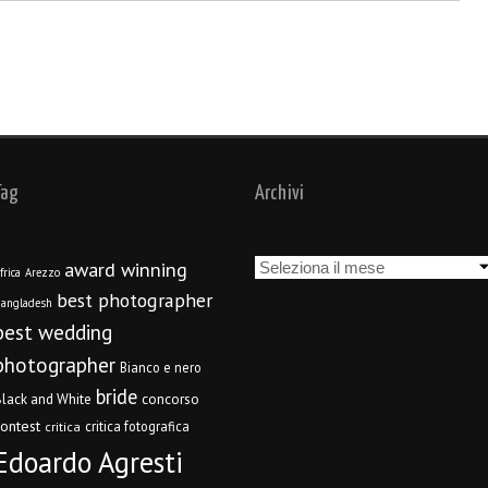
Tag
Archivi
Archivi
award winning
frica
Arezzo
best photographer
angladesh
best wedding
photographer
Bianco e nero
bride
concorso
lack and White
contest
critica fotografica
critica
Edoardo Agresti