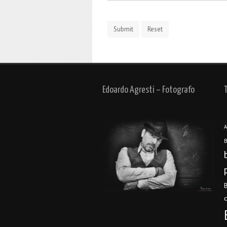
Edoardo Agresti – Fotografo
A
B
B