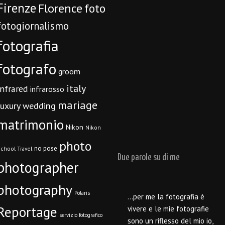
Firenze
Florence
foto
fotogiornalismo
fotografia
fotografo
groom
italy
infrared
infrarosso
mariage
luxury wedding
matrimonio
Nikon
Nikon
photo
no pose
chool Travel
Due parole su di me
photographer
photography
Polaris
…per me la fotografia è
Reportage
vivere e le mie fotografie
servizio fotografico
sono un riflesso del mio io,