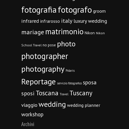
fotografia
fotografo
groom
italy
infrared
luxury wedding
infrarosso
matrimonio
mariage
Nikon
Nikon
photo
no pose
School Travel
photographer
photography
Polaris
Reportage
sposa
servizio fotografico
Toscana
Tuscany
sposi
Travel
wedding
viaggio
wedding planner
workshop
Archivi