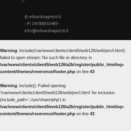
© edoardoagresti.it
- PI 04788830489 -
info@edoardoagresti.it
Warning
: include(/var/www/clients/client5/web126/web/pm/i.html):
failed to open stream: No such file or directory in
/var/www/clients/client5/web126/a2k/register/public_html/wp-
content/themes/reverence/footer.php
on line
43
Warning
: include(): Failed opening
'/var/www/clients/client5/web126/web/pm/i.html' for inclusion
(include_path='.:/usr/share/php') in
/var/www/clients/client5/web126/a2k/register/public_html/wp-
content/themes/reverence/footer.php
on line
43