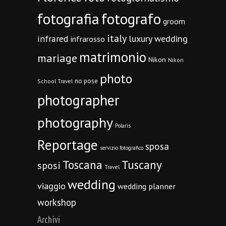
fotografia
fotografo
groom
italy
infrared
luxury wedding
infrarosso
matrimonio
mariage
Nikon
Nikon
photo
no pose
School Travel
photographer
photography
Polaris
Reportage
sposa
servizio fotografico
Toscana
Tuscany
sposi
Travel
wedding
viaggio
wedding planner
workshop
Archivi