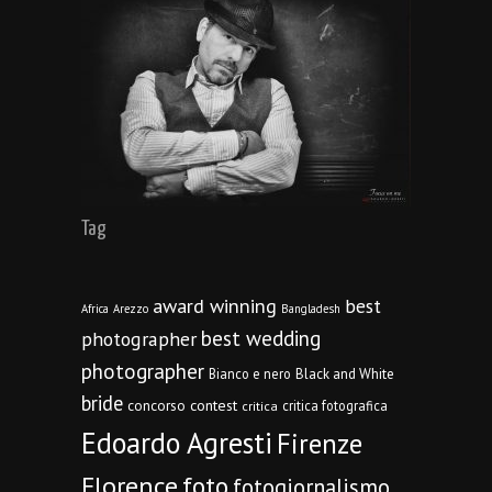
Tag
award winning
best
Africa
Arezzo
Bangladesh
best wedding
photographer
photographer
Bianco e nero
Black and White
bride
concorso
contest
critica fotografica
critica
Edoardo Agresti
Firenze
Florence
foto
fotogiornalismo