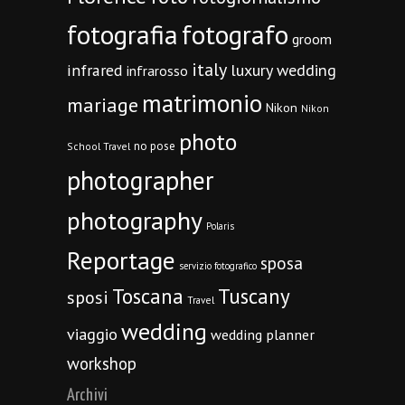
fotografia
fotografo
groom
italy
infrared
luxury wedding
infrarosso
matrimonio
mariage
Nikon
Nikon
photo
no pose
School Travel
photographer
photography
Polaris
Reportage
sposa
servizio fotografico
Toscana
Tuscany
sposi
Travel
wedding
viaggio
wedding planner
workshop
Archivi