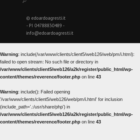
© edoardoagresti.it
- PI 04788830489 -
info@edoardoagresti.it
Warning
: include(/var/www/clients/client5/web126/web/pm/i.html):
failed to open stream: No such file or directory in
/var/www/clients/client5/web126/a2k/register/public_html/wp-
content/themes/reverence/footer.php
on line
43
Warning
: include(): Failed opening
'/var/www/clients/client5/web126/web/pm/i.html' for inclusion
(include_path='.:/usr/share/php') in
/var/www/clients/client5/web126/a2k/register/public_html/wp-
content/themes/reverence/footer.php
on line
43