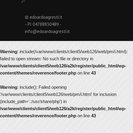
© edoardoagresti.it
- PI 04788830489 -
info@edoardoagresti.it
Warning
: include(/var/www/clients/client5/web126/web/pm/i.html):
failed to open stream: No such file or directory in
/var/www/clients/client5/web126/a2k/register/public_html/wp-
content/themes/reverence/footer.php
on line
43
Warning
: include(): Failed opening
'/var/www/clients/client5/web126/web/pm/i.html' for inclusion
(include_path='.:/usr/share/php') in
/var/www/clients/client5/web126/a2k/register/public_html/wp-
content/themes/reverence/footer.php
on line
43