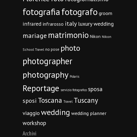
fotografia
fotografo
groom
italy
infrared
luxury wedding
infrarosso
matrimonio
mariage
Nikon
Nikon
photo
no pose
School Travel
photographer
photography
Polaris
Reportage
sposa
servizio fotografico
Toscana
Tuscany
sposi
Travel
wedding
viaggio
wedding planner
workshop
Archivi