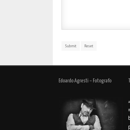
Edoardo Agresti – Fotografo
A
B