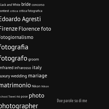
bride
concorso
lack and White
contest
critica fotografica
critica
Edoardo Agresti
Firenze
Florence
foto
fotogiornalismo
fotografia
fotografo
groom
italy
infrared
infrarosso
mariage
luxury wedding
matrimonio
Nikon
Nikon
photo
no pose
chool Travel
Due parole su di me
photographer