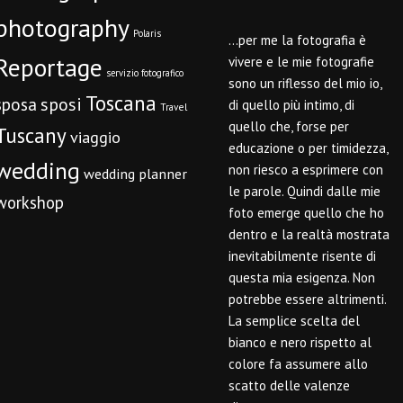
photography
Polaris
…per me la fotografia è
Reportage
vivere e le mie fotografie
servizio fotografico
sono un riflesso del mio io,
Toscana
sposi
sposa
di quello più intimo, di
Travel
quello che, forse per
Tuscany
viaggio
educazione o per timidezza,
wedding
non riesco a esprimere con
wedding planner
le parole. Quindi dalle mie
workshop
foto emerge quello che ho
dentro e la realtà mostrata
inevitabilmente risente di
questa mia esigenza. Non
potrebbe essere altrimenti.
La semplice scelta del
bianco e nero rispetto al
colore fa assumere allo
scatto delle valenze