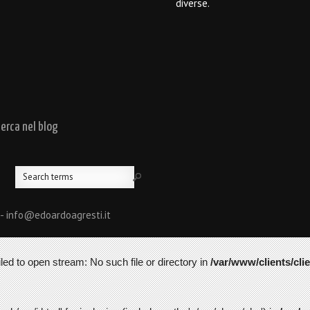
diverse.
cerca nel blog
 - info@edoardoagresti.it
led to open stream: No such file or directory in
/var/www/clients/cli