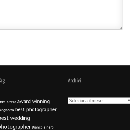
Tag
Archivi
Archivi
award winning
frica
Arezzo
best photographer
angladesh
best wedding
photographer
Bianco e nero