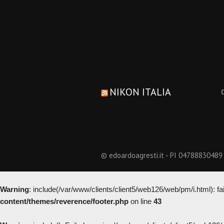
NIKON ITALIA
© edoardoagresti.it - PI 04788830489
Warning
: include(/var/www/clients/client5/web126/web/pm/i.html): fai
content/themes/reverence/footer.php
on line
43