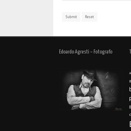
Edoardo Agresti – Fotografo
A
B
B