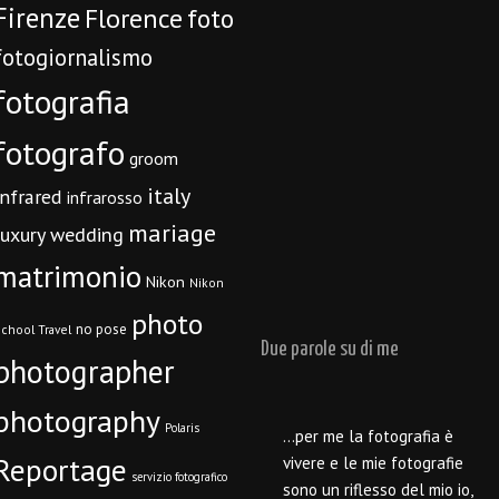
Firenze
Florence
foto
fotogiornalismo
fotografia
fotografo
groom
italy
infrared
infrarosso
mariage
luxury wedding
matrimonio
Nikon
Nikon
photo
no pose
chool Travel
Due parole su di me
photographer
photography
Polaris
…per me la fotografia è
Reportage
vivere e le mie fotografie
servizio fotografico
sono un riflesso del mio io,