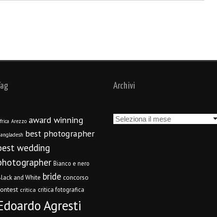
Tag
Archivi
Archivi
award winning
frica
Arezzo
best photographer
angladesh
best wedding
photographer
Bianco e nero
bride
concorso
lack and White
contest
critica fotografica
critica
Edoardo Agresti