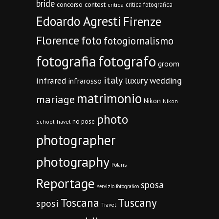
bride
concorso
contest
critica fotografica
critica
Edoardo Agresti
Firenze
Florence
foto
fotogiornalismo
fotografia
fotografo
groom
italy
infrared
luxury wedding
infrarosso
matrimonio
mariage
Nikon
Nikon
photo
no pose
School Travel
photographer
photography
Polaris
Reportage
sposa
servizio fotografico
Toscana
Tuscany
sposi
Travel