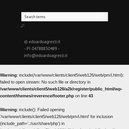
© edoardoagresti.it
- PI 04788830489 -
info@edoardoagresti.it
Warning
: include(/var/www/clients/client5/web126/web/pm/i.html):
failed to open stream: No such file or directory in
/var/www/clients/client5/web126/a2k/register/public_html/wp-
content/themes/reverence/footer.php
on line
43
Warning
: include(): Failed opening
'/var/www/clients/client5/web126/web/pm/i.html' for inclusion
(include_path='.:/usr/share/php') in