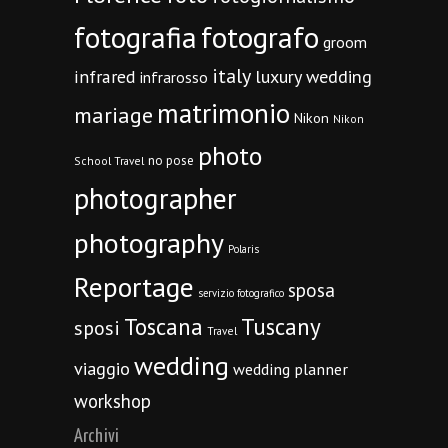
fotografia
fotografo
groom
italy
infrared
luxury wedding
infrarosso
matrimonio
mariage
Nikon
Nikon
photo
no pose
School Travel
photographer
photography
Polaris
Reportage
sposa
servizio fotografico
Toscana
Tuscany
sposi
Travel
wedding
viaggio
wedding planner
workshop
Archivi