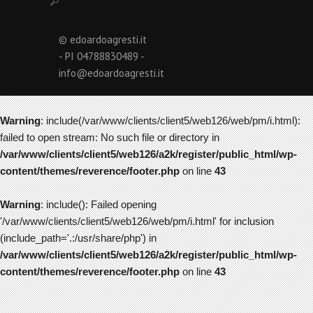
© edoardoagresti.it
- PI 04788830489 -
info@edoardoagresti.it
Warning
: include(/var/www/clients/client5/web126/web/pm/i.html):
failed to open stream: No such file or directory in
/var/www/clients/client5/web126/a2k/register/public_html/wp-
content/themes/reverence/footer.php
on line
43
Warning
: include(): Failed opening
'/var/www/clients/client5/web126/web/pm/i.html' for inclusion
(include_path='.:/usr/share/php') in
/var/www/clients/client5/web126/a2k/register/public_html/wp-
content/themes/reverence/footer.php
on line
43