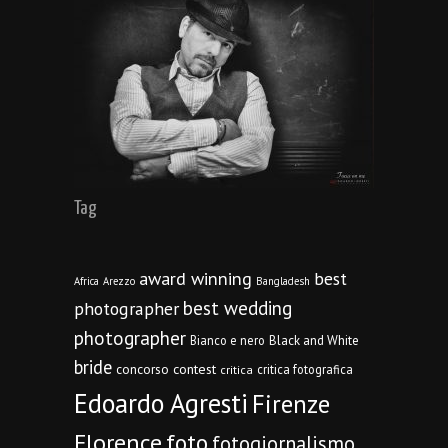
Tag
award winning
best
Africa
Arezzo
Bangladesh
best wedding
photographer
photographer
Bianco e nero
Black and White
bride
concorso
contest
critica fotografica
critica
Edoardo Agresti
Firenze
Florence
foto
fotogiornalismo