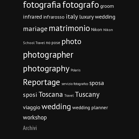
fotografia
fotografo
groom
italy
infrared
luxury wedding
infrarosso
matrimonio
mariage
Nikon
Nikon
photo
no pose
School Travel
photographer
photography
Polaris
Reportage
sposa
servizio fotografico
Toscana
Tuscany
sposi
Travel
wedding
viaggio
wedding planner
workshop
Archivi