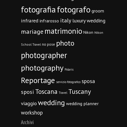
fotografia
fotografo
groom
italy
infrared
luxury wedding
infrarosso
matrimonio
mariage
Nikon
Nikon
photo
no pose
School Travel
photographer
photography
Polaris
Reportage
sposa
servizio fotografico
Toscana
Tuscany
sposi
Travel
wedding
viaggio
wedding planner
workshop
Archivi