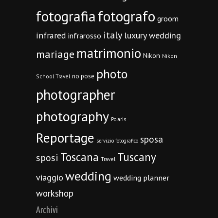
fotografia
fotografo
groom
italy
infrared
luxury wedding
infrarosso
matrimonio
mariage
Nikon
Nikon
photo
no pose
School Travel
photographer
photography
Polaris
Reportage
sposa
servizio fotografico
Toscana
Tuscany
sposi
Travel
wedding
viaggio
wedding planner
workshop
Archivi