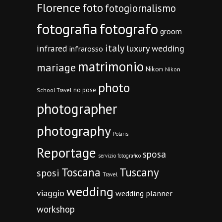
Florence
foto
fotogiornalismo
fotografia
fotografo
groom
italy
infrared
luxury wedding
infrarosso
matrimonio
mariage
Nikon
Nikon
photo
no pose
School Travel
photographer
photography
Polaris
Reportage
sposa
servizio fotografico
Toscana
Tuscany
sposi
Travel
wedding
viaggio
wedding planner
workshop