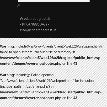
© edoardoagresti.it
- PI 04788830489 -
info@edoardoagresti.it
Warning
: include(/var/www/clients/client5/web126/web/pm/i.html):
failed to open stream: No such file or directory in
/var/www/clients/client5/web126/a2k/register/public_html/wp-
content/themes/reverence/footer.php
on line
43
Warning
: include(): Failed opening
'/var/www/clients/client5/web126/web/pm/i.html' for inclusion
(include_path='.:/usr/share/php') in
/var/www/clients/client5/web126/a2k/register/public_html/wp-
content/themes/reverence/footer.php
on line
43