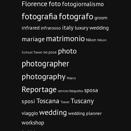
Florence
foto
fotogiornalismo
fotografia
fotografo
groom
italy
infrared
luxury wedding
infrarosso
matrimonio
mariage
Nikon
Nikon
photo
no pose
School Travel
photographer
photography
Polaris
Reportage
sposa
servizio fotografico
Toscana
Tuscany
sposi
Travel
wedding
viaggio
wedding planner
workshop