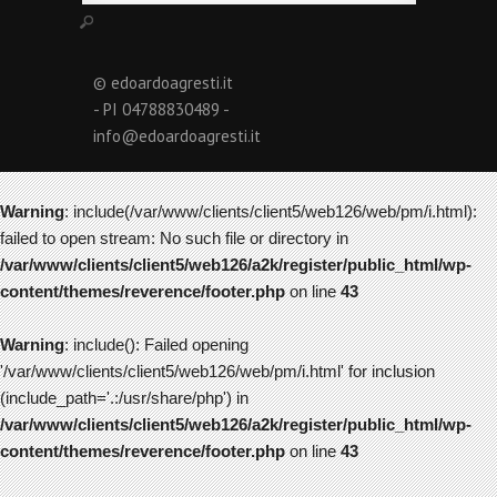
© edoardoagresti.it
- PI 04788830489 -
info@edoardoagresti.it
Warning
: include(/var/www/clients/client5/web126/web/pm/i.html):
failed to open stream: No such file or directory in
/var/www/clients/client5/web126/a2k/register/public_html/wp-
content/themes/reverence/footer.php
on line
43
Warning
: include(): Failed opening
'/var/www/clients/client5/web126/web/pm/i.html' for inclusion
(include_path='.:/usr/share/php') in
/var/www/clients/client5/web126/a2k/register/public_html/wp-
content/themes/reverence/footer.php
on line
43