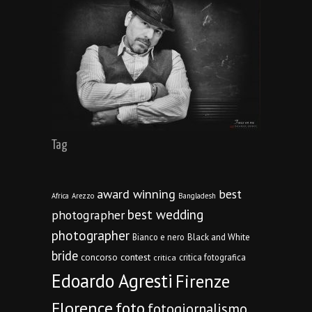
Tag
award winning
best
Africa
Arezzo
Bangladesh
best wedding
photographer
photographer
Bianco e nero
Black and White
bride
concorso
contest
critica fotografica
critica
Edoardo Agresti
Firenze
Florence
foto
fotogiornalismo