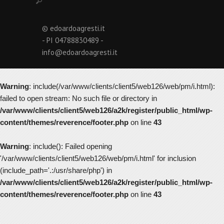
© edoardoagresti.it
- PI 04788830489 -
info@edoardoagresti.it
Warning
: include(/var/www/clients/client5/web126/web/pm/i.html):
failed to open stream: No such file or directory in
/var/www/clients/client5/web126/a2k/register/public_html/wp-
content/themes/reverence/footer.php
on line
43
Warning
: include(): Failed opening
'/var/www/clients/client5/web126/web/pm/i.html' for inclusion
(include_path='.:/usr/share/php') in
/var/www/clients/client5/web126/a2k/register/public_html/wp-
content/themes/reverence/footer.php
on line
43