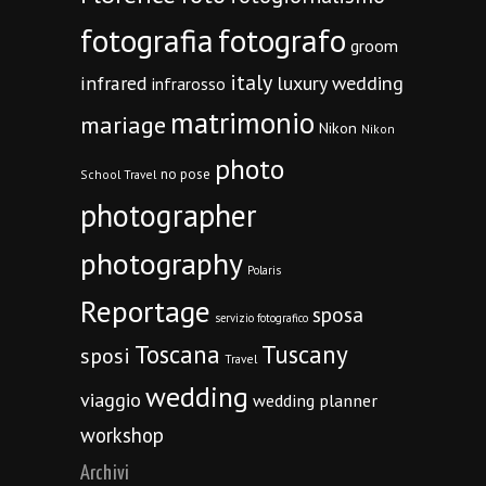
fotografia
fotografo
groom
italy
infrared
luxury wedding
infrarosso
matrimonio
mariage
Nikon
Nikon
photo
no pose
School Travel
photographer
photography
Polaris
Reportage
sposa
servizio fotografico
Toscana
Tuscany
sposi
Travel
wedding
viaggio
wedding planner
workshop
Archivi