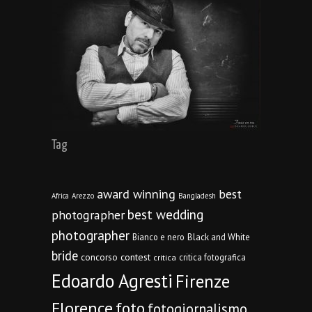
Tag
award winning
best
Africa
Arezzo
Bangladesh
best wedding
photographer
photographer
Bianco e nero
Black and White
bride
concorso
contest
critica fotografica
critica
Edoardo Agresti
Firenze
Florence
foto
fotogiornalismo