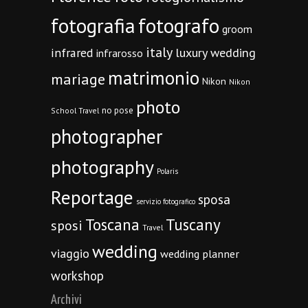
fotografia
fotografo
groom
italy
infrared
luxury wedding
infrarosso
matrimonio
mariage
Nikon
Nikon
photo
no pose
School Travel
photographer
photography
Polaris
Reportage
sposa
servizio fotografico
Toscana
Tuscany
sposi
Travel
wedding
viaggio
wedding planner
workshop
Archivi