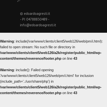
© edoardoagresti.it
- PI 04788830489 -
info@edoardoagresti.it
Warning
: include(/var/www/clients/client5/web126/web/pm/i.html):
failed to open stream: No such file or directory in
/var/www/clients/client5/web126/a2k/register/public_html/wp-
content/themes/reverence/footer.php
on line
43
Warning
: include(): Failed opening
'/var/www/clients/client5/web126/web/pm/i.html' for inclusion
(include_path='.:/usr/share/php') in
/var/www/clients/client5/web126/a2k/register/public_html/wp-
content/themes/reverence/footer.php
on line
43