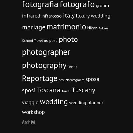
fotografia
fotografo
groom
italy
infrared
luxury wedding
infrarosso
matrimonio
mariage
Nikon
Nikon
photo
no pose
School Travel
photographer
photography
Polaris
Reportage
sposa
servizio fotografico
Toscana
Tuscany
sposi
Travel
wedding
viaggio
wedding planner
workshop
Archivi