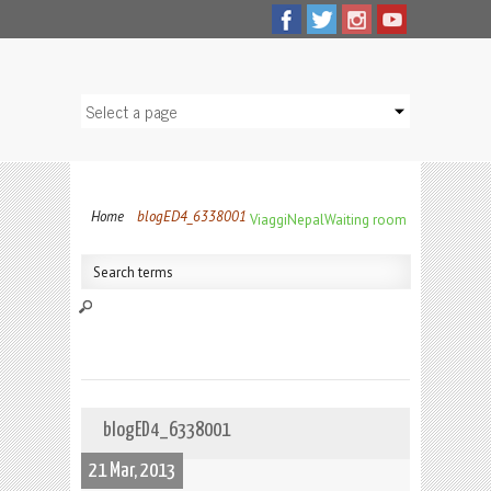
Home
blogED4_6338001
Viaggi
Nepal
Waiting room
blogED4_6338001
21 Mar, 2013