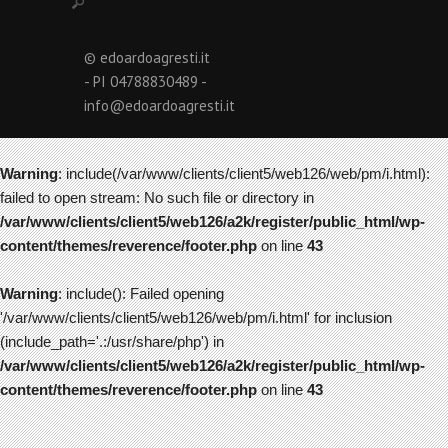
© edoardoagresti.it
- PI 04788830489 -
info@edoardoagresti.it
Warning
: include(/var/www/clients/client5/web126/web/pm/i.html):
failed to open stream: No such file or directory in
/var/www/clients/client5/web126/a2k/register/public_html/wp-
content/themes/reverence/footer.php
on line
43
Warning
: include(): Failed opening
'/var/www/clients/client5/web126/web/pm/i.html' for inclusion
(include_path='.:/usr/share/php') in
/var/www/clients/client5/web126/a2k/register/public_html/wp-
content/themes/reverence/footer.php
on line
43