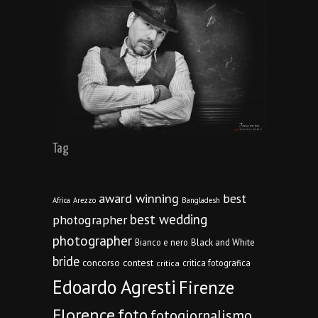
Tag
award winning
best
Africa
Arezzo
Bangladesh
best wedding
photographer
photographer
Bianco e nero
Black and White
bride
concorso
contest
critica fotografica
critica
Edoardo Agresti
Firenze
Florence
foto
fotogiornalismo