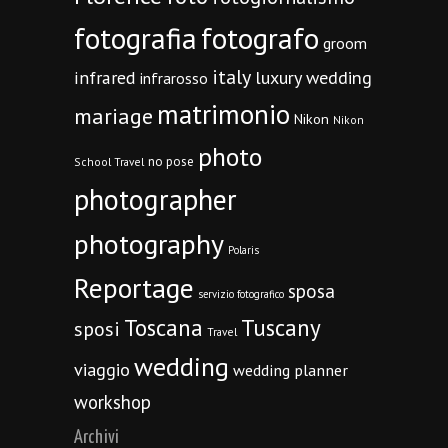
fotografia
fotografo
groom
italy
infrared
luxury wedding
infrarosso
matrimonio
mariage
Nikon
Nikon
photo
no pose
School Travel
photographer
photography
Polaris
Reportage
sposa
servizio fotografico
Toscana
Tuscany
sposi
Travel
wedding
viaggio
wedding planner
workshop
Archivi