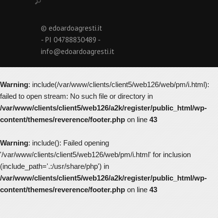
© edoardoagresti.it
- PI 04788830489 -
info@edoardoagresti.it
Warning
: include(/var/www/clients/client5/web126/web/pm/i.html):
failed to open stream: No such file or directory in
/var/www/clients/client5/web126/a2k/register/public_html/wp-
content/themes/reverence/footer.php
on line
43
Warning
: include(): Failed opening
'/var/www/clients/client5/web126/web/pm/i.html' for inclusion
(include_path='.:/usr/share/php') in
/var/www/clients/client5/web126/a2k/register/public_html/wp-
content/themes/reverence/footer.php
on line
43