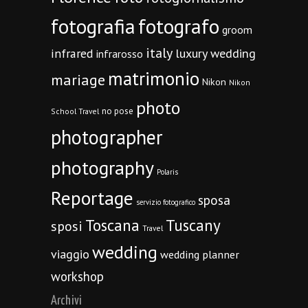
fotografia
fotografo
groom
italy
infrared
luxury wedding
infrarosso
matrimonio
mariage
Nikon
Nikon
photo
no pose
School Travel
photographer
photography
Polaris
Reportage
sposa
servizio fotografico
Toscana
Tuscany
sposi
Travel
wedding
viaggio
wedding planner
workshop
Archivi