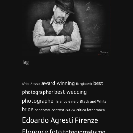
Tag
award winning
best
Africa
Arezzo
Bangladesh
best wedding
photographer
photographer
Bianco e nero
Black and White
bride
concorso
contest
critica fotografica
critica
Edoardo Agresti
Firenze
Florence
foto
fotogiornalismo