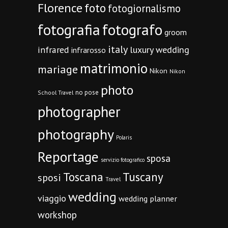
Florence
foto
fotogiornalismo
fotografia
fotografo
groom
italy
infrared
luxury wedding
infrarosso
matrimonio
mariage
Nikon
Nikon
photo
no pose
School Travel
photographer
photography
Polaris
Reportage
sposa
servizio fotografico
Toscana
Tuscany
sposi
Travel
wedding
viaggio
wedding planner
workshop