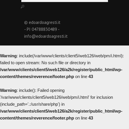
© edoardoagresti.it
- PI 04788830489 -
info@edoardoagresti.it
Warning
: include(/var/www/clients/client5/web126/web/pm/i.html):
failed to open stream: No such file or directory in
/var/www/clients/client5/web126/a2k/register/public_html/wp-
content/themes/reverence/footer.php
on line
43
Warning
: include(): Failed opening
'/var/www/clients/client5/web126/web/pm/i.html' for inclusion
(include_path='.:/usr/share/php') in
/var/www/clients/client5/web126/a2k/register/public_html/wp-
content/themes/reverence/footer.php
on line
43