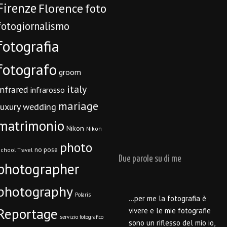
Firenze
Florence
foto
fotogiornalismo
fotografia
fotografo
groom
italy
infrared
infrarosso
mariage
luxury wedding
matrimonio
Nikon
Nikon
photo
no pose
chool Travel
Due parole su di me
photographer
photography
Polaris
…per me la fotografia è
Reportage
vivere e le mie fotografie
servizio fotografico
sono un riflesso del mio io,