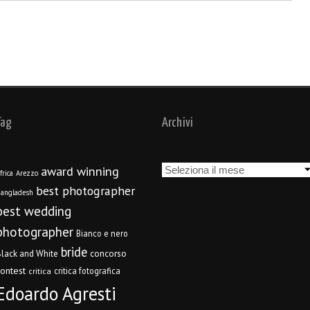
Tag
Archivi
Archivi
award winning
frica
Arezzo
best photographer
angladesh
best wedding
photographer
Bianco e nero
bride
concorso
lack and White
contest
critica fotografica
critica
Edoardo Agresti