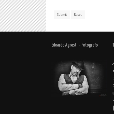
Edoardo Agresti – Fotografo
A
B
B