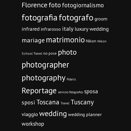
Florence
foto
fotogiornalismo
fotografia
fotografo
groom
italy
infrared
luxury wedding
infrarosso
matrimonio
mariage
Nikon
Nikon
photo
no pose
School Travel
photographer
photography
Polaris
Reportage
sposa
servizio fotografico
Toscana
Tuscany
sposi
Travel
wedding
viaggio
wedding planner
workshop