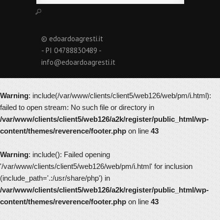
© edoardoagresti.it
- PI 04788830489 -
info@edoardoagresti.it
Warning
: include(/var/www/clients/client5/web126/web/pm/i.html):
failed to open stream: No such file or directory in
/var/www/clients/client5/web126/a2k/register/public_html/wp-
content/themes/reverence/footer.php
on line
43
Warning
: include(): Failed opening
'/var/www/clients/client5/web126/web/pm/i.html' for inclusion
(include_path='.:/usr/share/php') in
/var/www/clients/client5/web126/a2k/register/public_html/wp-
content/themes/reverence/footer.php
on line
43