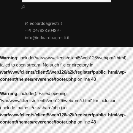
© edoardoagresti.it
- PI 04788830489 -
info@edoardoagresti.it
Warning
: include(/var/www/clients/client5/web126/web/pm/i.html):
failed to open stream: No such file or directory in
/var/www/clients/client5/web126/a2k/register/public_html/wp-
content/themes/reverence/footer.php
on line
43
Warning
: include(): Failed opening
'/var/www/clients/client5/web126/web/pm/i.html' for inclusion
(include_path='.:/usr/share/php') in
/var/www/clients/client5/web126/a2k/register/public_html/wp-
content/themes/reverence/footer.php
on line
43