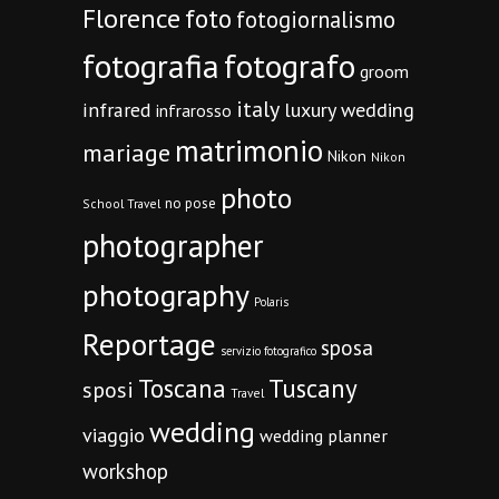
Florence
foto
fotogiornalismo
fotografia
fotografo
groom
italy
infrared
luxury wedding
infrarosso
matrimonio
mariage
Nikon
Nikon
photo
no pose
School Travel
photographer
photography
Polaris
Reportage
sposa
servizio fotografico
Toscana
Tuscany
sposi
Travel
wedding
viaggio
wedding planner
workshop