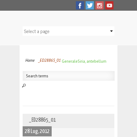
Home
_ED28865_01
Generale
Siria, antebellum
_ED28865_01
28 Lug, 2012