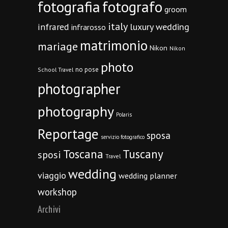
fotografia
fotografo
groom
italy
infrared
luxury wedding
infrarosso
matrimonio
mariage
Nikon
Nikon
photo
no pose
School Travel
photographer
photography
Polaris
Reportage
sposa
servizio fotografico
Toscana
Tuscany
sposi
Travel
wedding
viaggio
wedding planner
workshop
Archivi