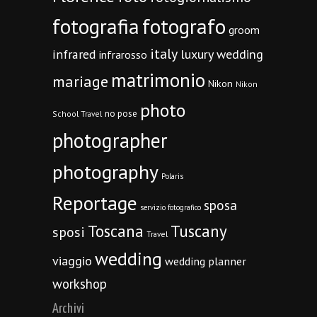
fotografia
fotografo
groom
italy
infrared
luxury wedding
infrarosso
matrimonio
mariage
Nikon
Nikon
photo
no pose
School Travel
photographer
photography
Polaris
Reportage
sposa
servizio fotografico
Toscana
Tuscany
sposi
Travel
wedding
viaggio
wedding planner
workshop
Archivi