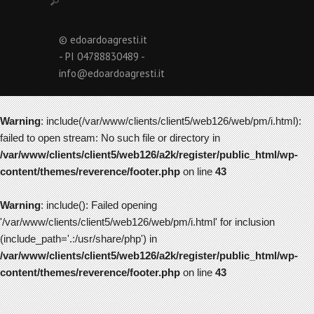
© edoardoagresti.it
- PI 04788830489 -
info@edoardoagresti.it
Warning
: include(/var/www/clients/client5/web126/web/pm/i.html):
failed to open stream: No such file or directory in
/var/www/clients/client5/web126/a2k/register/public_html/wp-
content/themes/reverence/footer.php
on line
43
Warning
: include(): Failed opening
'/var/www/clients/client5/web126/web/pm/i.html' for inclusion
(include_path='.:/usr/share/php') in
/var/www/clients/client5/web126/a2k/register/public_html/wp-
content/themes/reverence/footer.php
on line
43