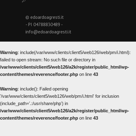
© edoardoagresti.it
- PI 04788830489 -
info@edoardoagresti.it
Warning
: include(/var/www/clients/client5/web126/web/pm/i.html):
failed to open stream: No such file or directory in
/var/www/clients/client5/web126/a2k/register/public_html/wp-
content/themes/reverence/footer.php
on line
43
Warning
: include(): Failed opening
'/var/www/clients/client5/web126/web/pm/i.html' for inclusion
(include_path='.:/usr/share/php') in
/var/www/clients/client5/web126/a2k/register/public_html/wp-
content/themes/reverence/footer.php
on line
43