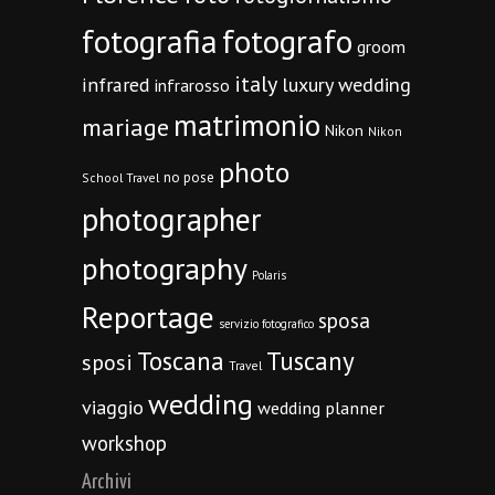
fotografia
fotografo
groom
italy
infrared
luxury wedding
infrarosso
matrimonio
mariage
Nikon
Nikon
photo
no pose
School Travel
photographer
photography
Polaris
Reportage
sposa
servizio fotografico
Toscana
Tuscany
sposi
Travel
wedding
viaggio
wedding planner
workshop
Archivi