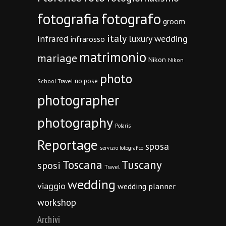
fotografia
fotografo
groom
italy
infrared
luxury wedding
infrarosso
matrimonio
mariage
Nikon
Nikon
photo
no pose
School Travel
photographer
photography
Polaris
Reportage
sposa
servizio fotografico
Toscana
Tuscany
sposi
Travel
wedding
viaggio
wedding planner
workshop
Archivi