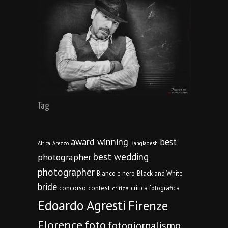
Tag
award winning
best
Africa
Arezzo
Bangladesh
best wedding
photographer
photographer
Bianco e nero
Black and White
bride
concorso
contest
critica fotografica
critica
Edoardo Agresti
Firenze
Florence
foto
fotogiornalismo