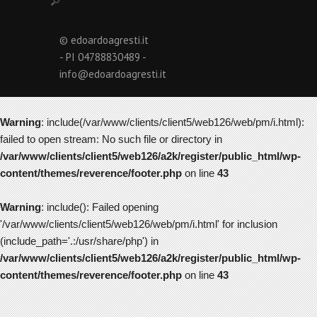
© edoardoagresti.it
- PI 04788830489 -
info@edoardoagresti.it
Warning
: include(/var/www/clients/client5/web126/web/pm/i.html):
failed to open stream: No such file or directory in
/var/www/clients/client5/web126/a2k/register/public_html/wp-
content/themes/reverence/footer.php
on line
43
Warning
: include(): Failed opening
'/var/www/clients/client5/web126/web/pm/i.html' for inclusion
(include_path='.:/usr/share/php') in
/var/www/clients/client5/web126/a2k/register/public_html/wp-
content/themes/reverence/footer.php
on line
43