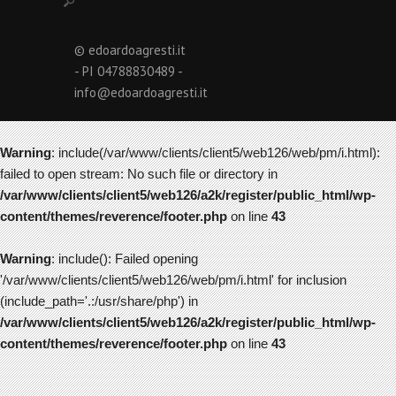
© edoardoagresti.it
- PI 04788830489 -
info@edoardoagresti.it
Warning
: include(/var/www/clients/client5/web126/web/pm/i.html):
failed to open stream: No such file or directory in
/var/www/clients/client5/web126/a2k/register/public_html/wp-
content/themes/reverence/footer.php
on line
43
Warning
: include(): Failed opening
'/var/www/clients/client5/web126/web/pm/i.html' for inclusion
(include_path='.:/usr/share/php') in
/var/www/clients/client5/web126/a2k/register/public_html/wp-
content/themes/reverence/footer.php
on line
43