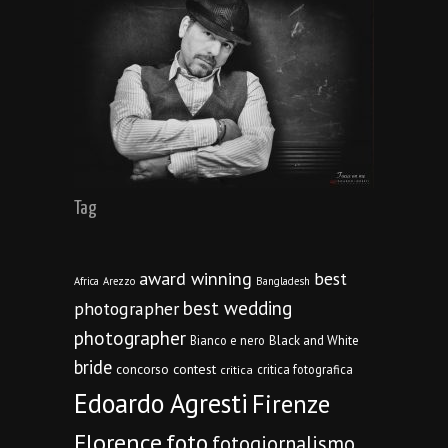
Tag
award winning
best
Africa
Arezzo
Bangladesh
best wedding
photographer
photographer
Bianco e nero
Black and White
bride
concorso
contest
critica fotografica
critica
Edoardo Agresti
Firenze
Florence
foto
fotogiornalismo