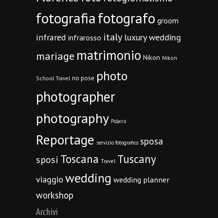
fotografia
fotografo
groom
italy
infrared
luxury wedding
infrarosso
matrimonio
mariage
Nikon
Nikon
photo
no pose
School Travel
photographer
photography
Polaris
Reportage
sposa
servizio fotografico
Toscana
Tuscany
sposi
Travel
wedding
viaggio
wedding planner
workshop
Archivi