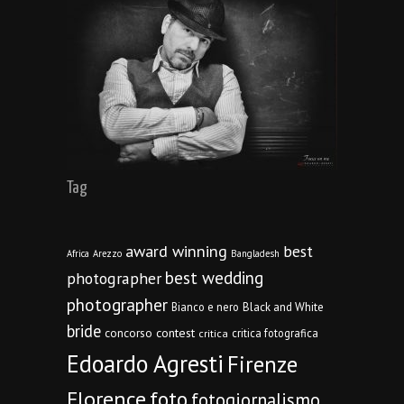
Tag
award winning
best
Africa
Arezzo
Bangladesh
best wedding
photographer
photographer
Bianco e nero
Black and White
bride
concorso
contest
critica fotografica
critica
Edoardo Agresti
Firenze
Florence
foto
fotogiornalismo