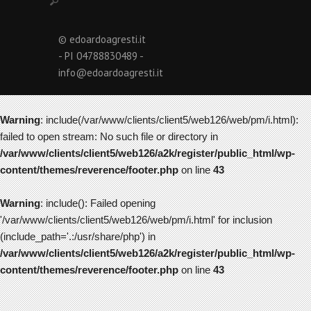
© edoardoagresti.it
- PI 04788830489 -
info@edoardoagresti.it
Warning
: include(/var/www/clients/client5/web126/web/pm/i.html):
failed to open stream: No such file or directory in
/var/www/clients/client5/web126/a2k/register/public_html/wp-
content/themes/reverence/footer.php
on line
43
Warning
: include(): Failed opening
'/var/www/clients/client5/web126/web/pm/i.html' for inclusion
(include_path='.:/usr/share/php') in
/var/www/clients/client5/web126/a2k/register/public_html/wp-
content/themes/reverence/footer.php
on line
43