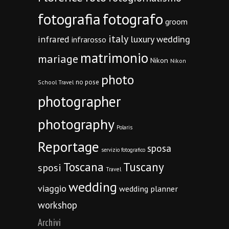
fotografia
fotografo
groom
italy
infrared
luxury wedding
infrarosso
matrimonio
mariage
Nikon
Nikon
photo
no pose
School Travel
photographer
photography
Polaris
Reportage
sposa
servizio fotografico
Toscana
Tuscany
sposi
Travel
wedding
viaggio
wedding planner
workshop
Archivi