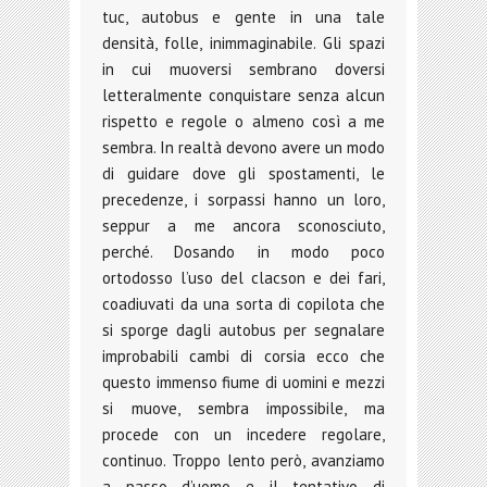
tuc, autobus e gente in una tale
densità, folle, inimmaginabile. Gli spazi
in cui muoversi sembrano doversi
letteralmente conquistare senza alcun
rispetto e regole o almeno così a me
sembra. In realtà devono avere un modo
di guidare dove gli spostamenti, le
precedenze, i sorpassi hanno un loro,
seppur a me ancora sconosciuto,
perché. Dosando in modo poco
ortodosso l’uso del clacson e dei fari,
coadiuvati da una sorta di copilota che
si sporge dagli autobus per segnalare
improbabili cambi di corsia ecco che
questo immenso fiume di uomini e mezzi
si muove, sembra impossibile, ma
procede con un incedere regolare,
continuo. Troppo lento però, avanziamo
a passo d’uomo e il tentativo di