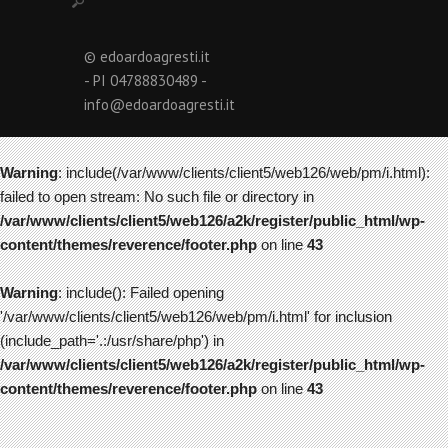
© edoardoagresti.it
- PI 04788830489 -
info@edoardoagresti.it
Warning
: include(/var/www/clients/client5/web126/web/pm/i.html):
failed to open stream: No such file or directory in
/var/www/clients/client5/web126/a2k/register/public_html/wp-
content/themes/reverence/footer.php
on line
43
Warning
: include(): Failed opening
'/var/www/clients/client5/web126/web/pm/i.html' for inclusion
(include_path='.:/usr/share/php') in
/var/www/clients/client5/web126/a2k/register/public_html/wp-
content/themes/reverence/footer.php
on line
43