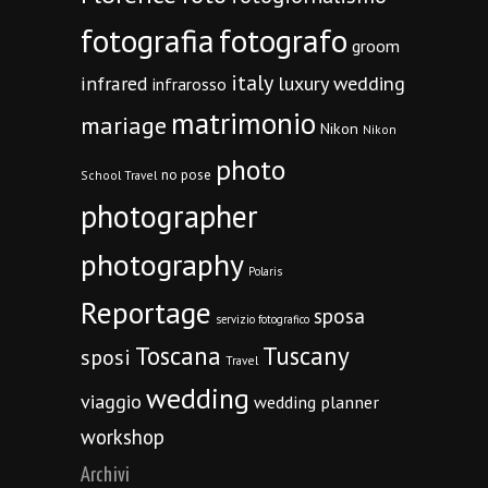
fotografia
fotografo
groom
italy
infrared
luxury wedding
infrarosso
matrimonio
mariage
Nikon
Nikon
photo
no pose
School Travel
photographer
photography
Polaris
Reportage
sposa
servizio fotografico
Toscana
Tuscany
sposi
Travel
wedding
viaggio
wedding planner
workshop
Archivi