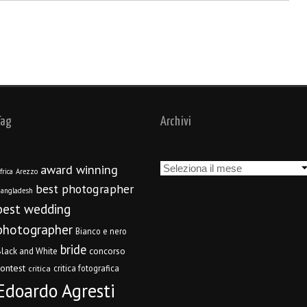
Tag
Archivi
Archivi
award winning
frica
Arezzo
best photographer
angladesh
best wedding
photographer
Bianco e nero
bride
concorso
lack and White
contest
critica fotografica
critica
Edoardo Agresti