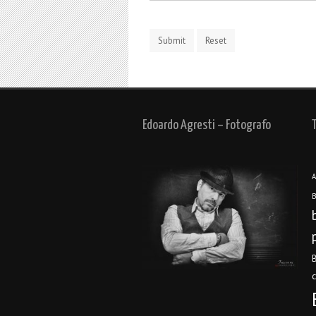
Edoardo Agresti – Fotografo
A
B
B