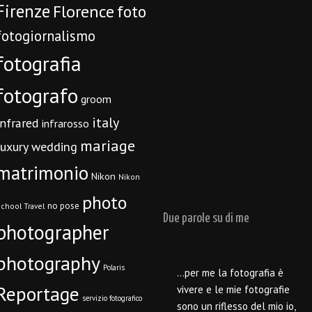
Firenze
Florence
foto
fotogiornalismo
fotografia
fotografo
groom
italy
infrared
infrarosso
mariage
luxury wedding
matrimonio
Nikon
Nikon
photo
no pose
chool Travel
Due parole su di me
photographer
photography
Polaris
…per me la fotografia è
Reportage
vivere e le mie fotografie
servizio fotografico
sono un riflesso del mio io,