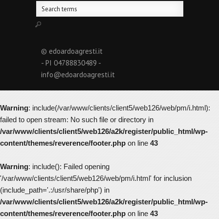
© edoardoagresti.it
- PI 04788830489 -
info@edoardoagresti.it
Warning
: include(/var/www/clients/client5/web126/web/pm/i.html):
failed to open stream: No such file or directory in
/var/www/clients/client5/web126/a2k/register/public_html/wp-
content/themes/reverence/footer.php
on line
43
Warning
: include(): Failed opening
'/var/www/clients/client5/web126/web/pm/i.html' for inclusion
(include_path='.:/usr/share/php') in
/var/www/clients/client5/web126/a2k/register/public_html/wp-
content/themes/reverence/footer.php
on line
43