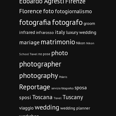
Edoardo Agresti
Firenze
Florence
foto
fotogiornalismo
fotografia
fotografo
groom
italy
infrared
luxury wedding
infrarosso
matrimonio
mariage
Nikon
Nikon
photo
no pose
School Travel
photographer
photography
Polaris
Reportage
sposa
servizio fotografico
Toscana
Tuscany
sposi
Travel
wedding
viaggio
wedding planner